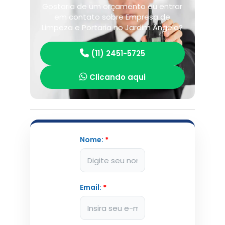
Gostaria de um orçamento ou entrar
em contato sobre Empresa de
Limpeza e Portaria no Jardim Ângela?
(11) 2451-5725
Clicando aqui
Nome:
*
Email:
*