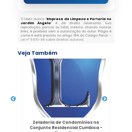
O texto acima "
Empresa de Limpeza e Portaria no
Jardim Ângela
" é de direito reservado. Sua
reprodução, parcial ou total, mesmo citando nossos
links, é proibida sem a autorização do autor. Plágio é
crime e está previsto no artigo 184 do Código Penal. –
Lei n° 9.610-98 sobre direitos autorais
.
Veja Também
as no
Zeladoria de Condomínios no
s
Conjunto Residencial Cumbica -
Patr