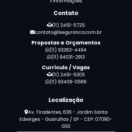
Informações
Terceirização de Facilities
Terceirização de Portaria
Contato
Zeladoria de Condomínios
(11) 2451-5725
contato@lseguranca.com.br
Propostas e Orçamentos
(11) 93263-4494
(11) 94031-2913
Currículo / Vagas
(11) 2451-5305
(11) 93409-0569
Localização
Av. Tiradentes, 636 - Jardim Santa
Edwirges - Guarulhos / SP - CEP: 07090-
000