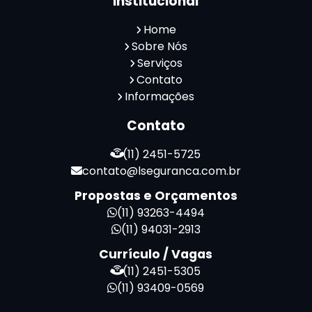
Institucional
Reconhecimento Facial Portaria
Serviço de Limpeza Terceirizado
Home
Serviço de Portaria e Limpeza
Sobre Nós
Serviço de Portaria Terceirizado
Serviços
Contato
Serviços de Limpeza e Portaria
Informações
Terceirização de Facilities
Terceirização de Portaria
Contato
Zeladoria de Condomínios
(11) 2451-5725
contato@lseguranca.com.br
Propostas e Orçamentos
(11) 93263-4494
(11) 94031-2913
Currículo / Vagas
(11) 2451-5305
(11) 93409-0569