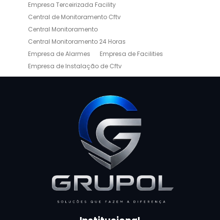
Empresa Terceirizada Facility
Central de Monitoramento Cftv
Central Monitoramento
Central Monitoramento 24 Horas
Empresa de Alarmes
Empresa de Facilities
Empresa de Instalação de Cftv
Empresa de Limpeza e Portaria
Empresas de Limpeza de Condomínios
Empresas de Monitoramento Cftv
Facility Terceirização
Instalação de Cftv
Instalação de Cercas Elétricas Residenciais
Monitoramento de Alarme 24 Horas
Portaria e Limpeza
Portaria Inteligente
Portaria Remota
Portaria Remota para Condomínios
Reconhecimento Facial em Condomínios
Reconhecimento Facial para Condomínios
Reconhecimento Facial para Portaria