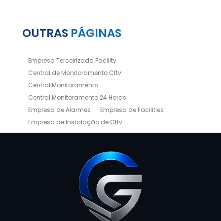
OUTRAS
PÁGINAS
Empresa Terceirizada Facility
Central de Monitoramento Cftv
Central Monitoramento
Central Monitoramento 24 Horas
Empresa de Alarmes
Empresa de Facilities
Empresa de Instalação de Cftv
Empresa de Limpeza e Portaria
Empresas de Limpeza de Condomínios
Empresas de Monitoramento Cftv
Facility Terceirização
Instalação de Cftv
Instalação de Cercas Elétricas Residenciais
Monitoramento de Alarme 24 Horas
Portaria e Limpeza
Portaria Inteligente
Portaria Remota