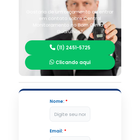
Gostaria de um orçamento ou entrar
em contato sobre Central
Monitoramento no Bom Clima -
Guarulhos?
(11) 2451-5725
Clicando aqui
Nome:
*
Email:
*