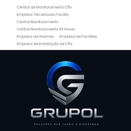
Central de Monitoramento Cftv
Empresa Terceirizada Facility
Central Monitoramento
Central Monitoramento 24 Horas
Empresa de Alarmes
Empresa de Facilities
Empresa de Instalação de Cftv
Empresa de Limpeza e Portaria
Empresas de Limpeza de Condomínios
Empresas de Monitoramento Cftv
Facility Terceirização
Instalação de Cftv
Instalação de Cercas Elétricas Residenciais
Monitoramento de Alarme 24 Horas
Portaria e Limpeza
Portaria Inteligente
Portaria Remota
Portaria Remota para Condomínios
Reconhecimento Facial em Condomínios
Reconhecimento Facial para Condomínios