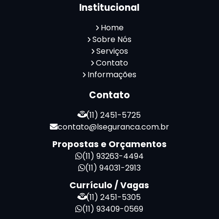
Reconhecimento Facial para Portaria
Institucional
Reconhecimento Facial Portaria
Serviço de Limpeza Terceirizado
Home
Serviço de Portaria e Limpeza
Sobre Nós
Serviço de Portaria Terceirizado
Serviços
Contato
Serviços de Limpeza e Portaria
Informações
Terceirização de Facilities
Terceirização de Portaria
Contato
Zeladoria de Condomínios
(11) 2451-5725
contato@lseguranca.com.br
Propostas e Orçamentos
(11) 93263-4494
(11) 94031-2913
Currículo / Vagas
(11) 2451-5305
(11) 93409-0569