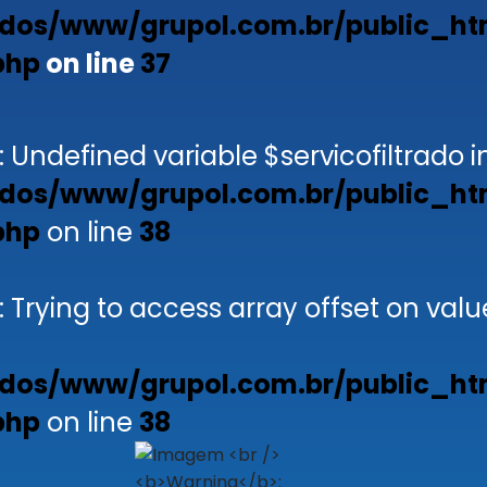
dos/www/grupol.com.br/public_ht
php
on line
37
: Undefined variable $servicofiltrado i
dos/www/grupol.com.br/public_ht
php
on line
38
: Trying to access array offset on valu
dos/www/grupol.com.br/public_ht
php
on line
38