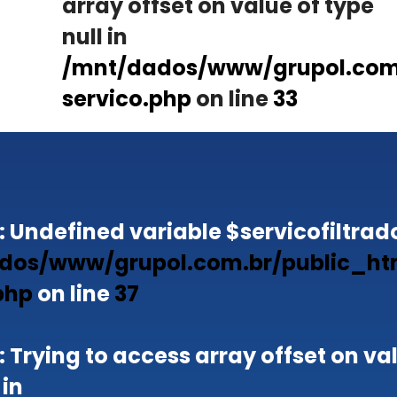
array offset on value of type
null in
/mnt/dados/www/grupol.com.
servico.php
on line
33
: Undefined variable $servicofiltrado
dos/www/grupol.com.br/public_ht
php
on line
37
: Trying to access array offset on va
 in