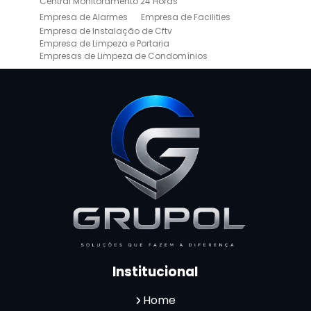
Central Monitoramento 24 Horas
Empresa de Alarmes
Empresa de Facilities
Empresa de Instalação de Cftv
Empresa de Limpeza e Portaria
Empresas de Limpeza de Condomínios
Empresas de Monitoramento Cftv
Facility Terceirização
Instalação de Cftv
Instalação de Cercas Elétricas Residenciais
Monitoramento de Alarme 24 Horas
Portaria e Limpeza
Portaria Inteligente
Portaria Remota
Portaria Remota para Condomínios
Reconhecimento Facial em Condomínios
Reconhecimento Facial para Condomínios
Reconhecimento Facial para Portaria
Reconhecimento Facial Portaria
Serviço de Limpeza Terceirizado
Serviço de Portaria e Limpeza
Serviço de Portaria Terceirizado
Serviços de Limpeza e Portaria
Terceirização de Facilities
Institucional
Terceirização de Portaria
Zeladoria de Condomínios
Home