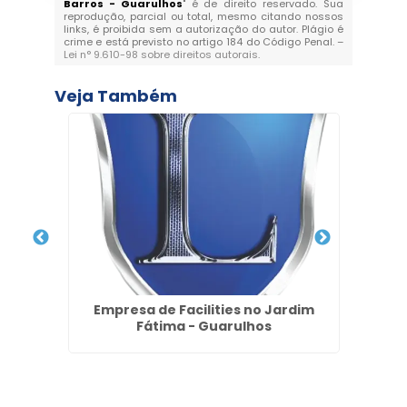
Barros - Guarulhos
" é de direito reservado. Sua
reprodução, parcial ou total, mesmo citando nossos
links, é proibida sem a autorização do autor. Plágio é
crime e está previsto no artigo 184 do Código Penal. –
Lei n° 9.610-98 sobre direitos autorais
.
Veja Também
 em
Empresa de Facilities no Jardim
Em
Fátima - Guarulhos