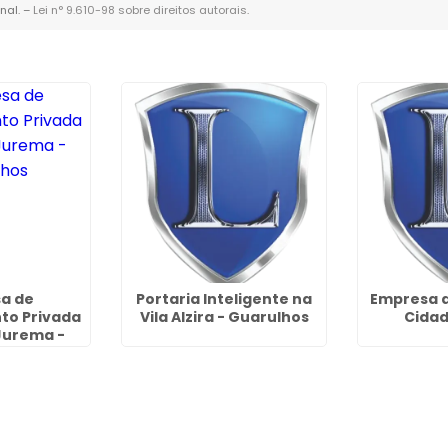
nal. –
Lei n° 9.610-98 sobre direitos autorais
.
a de
Portaria Inteligente na
Empresa d
to Privada
Vila Alzira - Guarulhos
Cidad
Jurema -
lhos