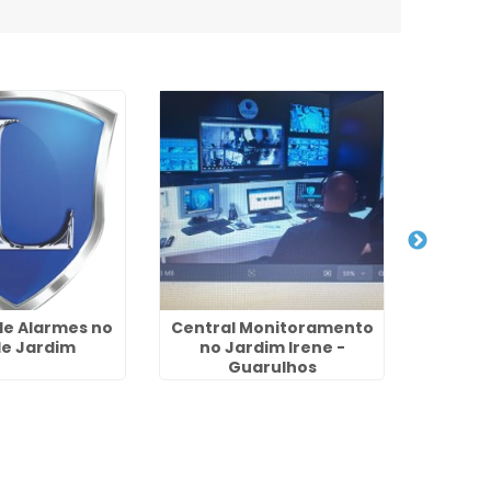
e Alarmes no
Central Monitoramento
Insta
e Jardim
no Jardim Irene -
Ani
Guarulhos