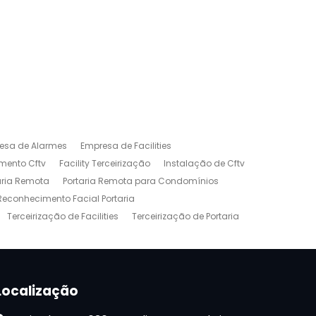
esa de Alarmes
Empresa de Facilities
mento Cftv
Facility Terceirização
Instalação de Cftv
aria Remota
Portaria Remota para Condomínios
Reconhecimento Facial Portaria
Terceirização de Facilities
Terceirização de Portaria
Localização