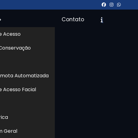
Contato
e Acesso
 Conservação
Orçamento
Chame no WhatsApp
emota Automatizada
e Acesso Facial
Informações
rica
m Geral