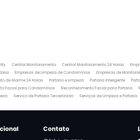
ity
Central Monitoramento
Central Monitoramento 24 Horas
Empr
taria
Empresas de Limpeza de Condomínios
Empresas de Monitora
to de Alarme 24 Horas
Portaria e Limpeza
Portaria Inteligente
Port
o Facial para Condomínios
Reconhecimento Facial para Portaria
peza
Serviço de Portaria Terceirizado
Serviços de Limpeza e Portaria
ucional
Contato