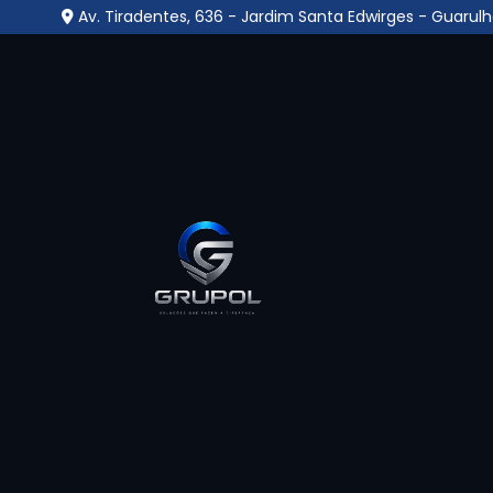
Av. Tiradentes, 636 - Jardim Santa Edwirges - Guarulh
Empresa de Facilities 
Parque Alvorada - Gua
Home
»
Informações
»
Empresa de Facilities no Cidad
Uma
Empresa de Facilities no Cidade Par
especializada na gestão e execução de serv
funcionamento de ambientes corporativos,
oferecendo soluções como limpeza, porta