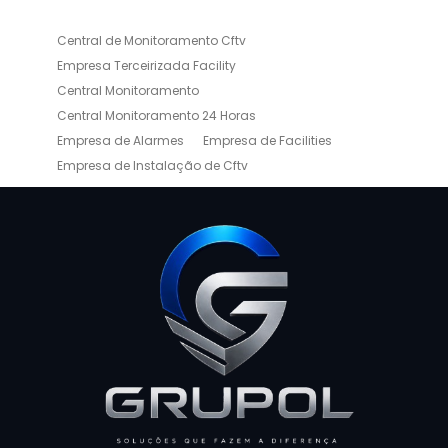
Central de Monitoramento Cftv
Empresa Terceirizada Facility
Central Monitoramento
Central Monitoramento 24 Horas
Empresa de Alarmes
Empresa de Facilities
Empresa de Instalação de Cftv
Empresa de Limpeza e Portaria
Empresas de Limpeza de Condomínios
Empresas de Monitoramento Cftv
Facility Terceirização
Instalação de Cftv
Instalação de Cercas Elétricas Residenciais
Monitoramento de Alarme 24 Horas
Portaria e Limpeza
Portaria Inteligente
Portaria Remota
Portaria Remota para Condomínios
Reconhecimento Facial em Condomínios
Reconhecimento Facial para Condomínios