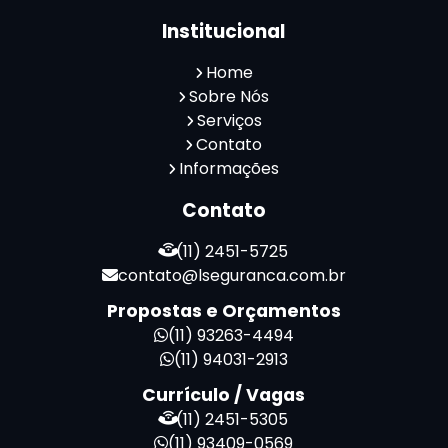
Reconhecimento Facial para Portaria
Institucional
Reconhecimento Facial Portaria
Serviço de Limpeza Terceirizado
Home
Serviço de Portaria e Limpeza
Sobre Nós
Serviço de Portaria Terceirizado
Serviços
Contato
Serviços de Limpeza e Portaria
Informações
Terceirização de Facilities
Terceirização de Portaria
Contato
Zeladoria de Condomínios
(11) 2451-5725
contato@lseguranca.com.br
Propostas e Orçamentos
(11) 93263-4494
(11) 94031-2913
Currículo / Vagas
(11) 2451-5305
(11) 93409-0569