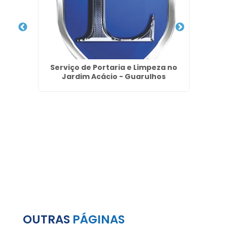
dim
Serviço de Portaria e Limpeza no
Se
Jardim Acácio - Guarulhos
OUTRAS
PÁGINAS