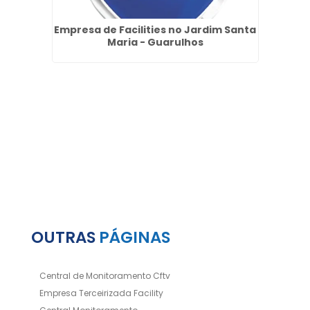
o
Empresa de Facilities no Jardim Santa
rdo -
Maria - Guarulhos
Co
OUTRAS
PÁGINAS
Central de Monitoramento Cftv
Empresa Terceirizada Facility