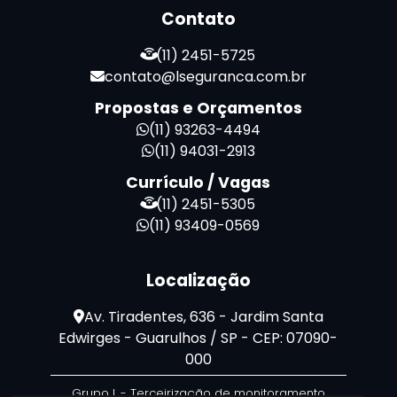
Terceirização de Portaria
Contato
Zeladoria de Condomínios
(11) 2451-5725
contato@lseguranca.com.br
Propostas e Orçamentos
(11) 93263-4494
(11) 94031-2913
Currículo / Vagas
(11) 2451-5305
(11) 93409-0569
Localização
Av. Tiradentes, 636 - Jardim Santa
Edwirges - Guarulhos / SP - CEP: 07090-
000
Grupo L - Terceirização de monitoramento