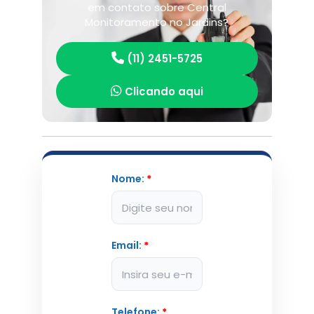
em contato sobre Central
Monitoramento no Jardins?
(11) 2451-5725
Clicando aqui
Nome:
*
Email:
*
Telefone:
*