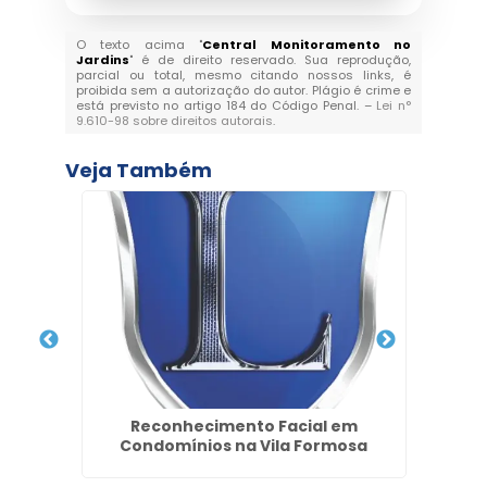
O texto acima "
Central Monitoramento no
Jardins
" é de direito reservado. Sua reprodução,
parcial ou total, mesmo citando nossos links, é
proibida sem a autorização do autor. Plágio é crime e
está previsto no artigo 184 do Código Penal. –
Lei n°
9.610-98 sobre direitos autorais
.
Veja Também
im
Reconhecimento Facial em
Emp
Condomínios na Vila Formosa