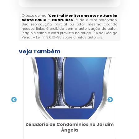
O texto acima "
Central Monitoramento no Jardim
Santa Paula - Guarulhos
" é de direito reservado.
Sua reprodução, parcial ou total, mesmo citando
nossos links, é proibida sem a autorização do autor.
Plágio é crime e está previsto no artigo 184 do Código
Penal. –
Lei n° 9.610-98 sobre direitos autorais
.
Veja Também
taria
Zeladoria de Condomínios no Jardim
Empr
Ângela