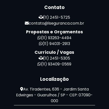
Terceirização de Portaria
Contato
Zeladoria de Condomínios
(11) 2451-5725
contato@lseguranca.com.br
Propostas e Orçamentos
(11) 93263-4494
(11) 94031-2913
Currículo / Vagas
(11) 2451-5305
(11) 93409-0569
Localização
Av. Tiradentes, 636 - Jardim Santa
Edwirges - Guarulhos / SP - CEP: 07090-
000