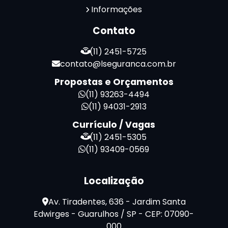
Informações
Terceirização de Facilities
Terceirização de Portaria
Contato
Zeladoria de Condomínios
(11) 2451-5725
contato@lseguranca.com.br
Propostas e Orçamentos
(11) 93263-4494
(11) 94031-2913
Currículo / Vagas
(11) 2451-5305
(11) 93409-0569
Localização
Av. Tiradentes, 636 - Jardim Santa
Edwirges - Guarulhos / SP - CEP: 07090-
000