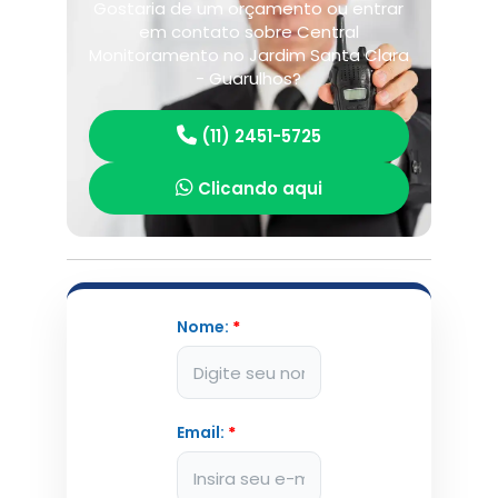
Gostaria de um orçamento ou entrar
em contato sobre Central
Monitoramento no Jardim Santa Clara
- Guarulhos?
(11) 2451-5725
Clicando aqui
Nome:
*
Email:
*