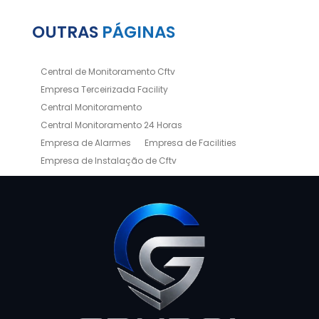
OUTRAS
PÁGINAS
Central de Monitoramento Cftv
Empresa Terceirizada Facility
Central Monitoramento
Central Monitoramento 24 Horas
Empresa de Alarmes
Empresa de Facilities
Empresa de Instalação de Cftv
Empresa de Limpeza e Portaria
Empresas de Limpeza de Condomínios
Empresas de Monitoramento Cftv
Facility Terceirização
Instalação de Cftv
Instalação de Cercas Elétricas Residenciais
Monitoramento de Alarme 24 Horas
Portaria e Limpeza
Portaria Inteligente
Portaria Remota