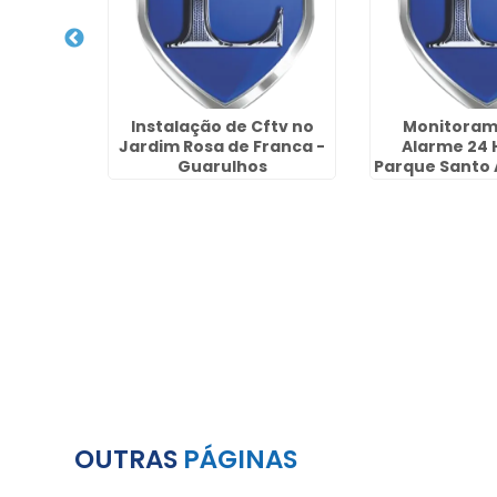
zação no
Instalação de Cftv no
Monitoram
ntas -
Jardim Rosa de Franca -
Alarme 24 
s
Guarulhos
Parque Santo 
Guaru
OUTRAS
PÁGINAS