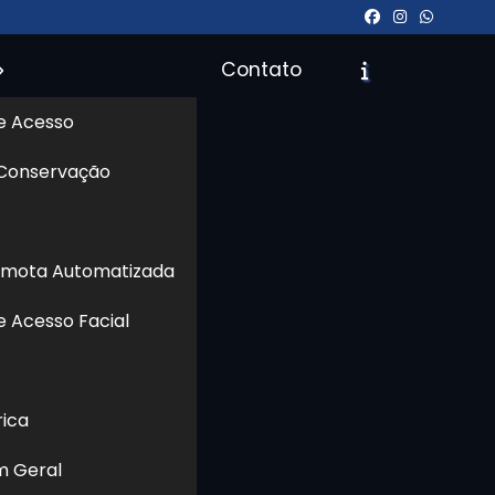
Contato
e Acesso
 Conservação
Orçamento
Chame no WhatsApp
emota Automatizada
e Acesso Facial
Informações
rica
m Geral