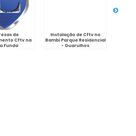
esas de
Instalação de Cftv no
Empres
ento Cftv na
Bambi Parque Residencial
Condom
a Funda
- Guarulhos
São J