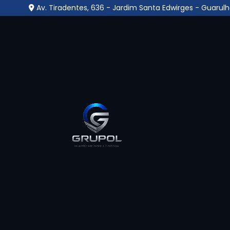
Av. Tiradentes, 636 - Jardim Santa Edwirges - Guarulh
Central Monitorament
- Guarulhos
Home
»
Informações
»
Central Monitoramento no Gop
A
Central Monitoramento no Gopouva 
garantir a supervisão contínua de ambient
como câmeras, alarmes e sensores. Operad
identificação imediata de ocorrências suspe