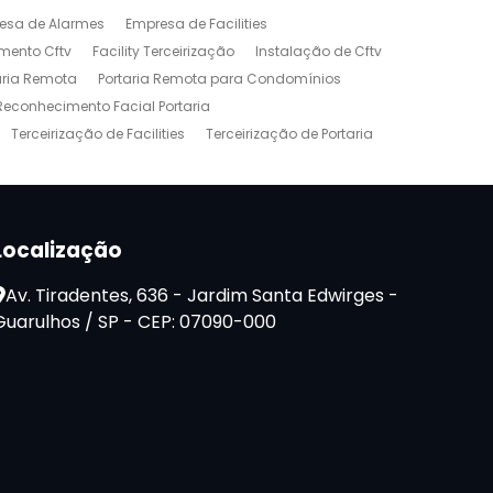
esa de Alarmes
Empresa de Facilities
mento Cftv
Facility Terceirização
Instalação de Cftv
aria Remota
Portaria Remota para Condomínios
Reconhecimento Facial Portaria
Terceirização de Facilities
Terceirização de Portaria
Localização
Av. Tiradentes, 636 - Jardim Santa Edwirges -
Guarulhos / SP - CEP: 07090-000