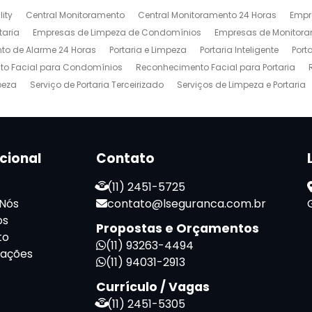
ity
Central Monitoramento
Central Monitoramento 24 Horas
Empr
taria
Empresas de Limpeza de Condomínios
Empresas de Monitora
to de Alarme 24 Horas
Portaria e Limpeza
Portaria Inteligente
Port
o Facial para Condomínios
Reconhecimento Facial para Portaria
peza
Serviço de Portaria Terceirizado
Serviços de Limpeza e Portaria
ucional
Contato
(11) 2451-5725
 Nós
contato@lseguranca.com.br
os
Propostas e Orçamentos
to
(11) 93263-4494
mações
(11) 94031-2913
Currículo / Vagas
(11) 2451-5305