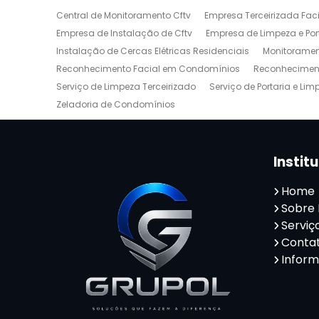
Central de Monitoramento Cftv
Empresa Terceirizada Facil
Empresa de Instalação de Cftv
Empresa de Limpeza e Por
Instalação de Cercas Elétricas Residenciais
Monitoramen
Reconhecimento Facial em Condomínios
Reconheciment
Serviço de Limpeza Terceirizado
Serviço de Portaria e Lim
Zeladoria de Condomínios
Instit
Home
Sobre
Serviç
Conta
Infor