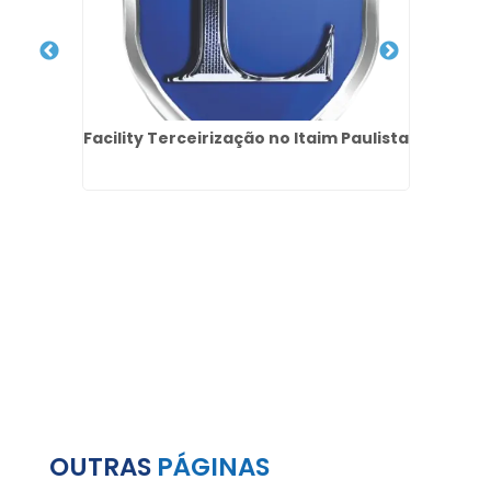
oras
Facility Terceirização no Itaim Paulista
Facil
-
OUTRAS
PÁGINAS