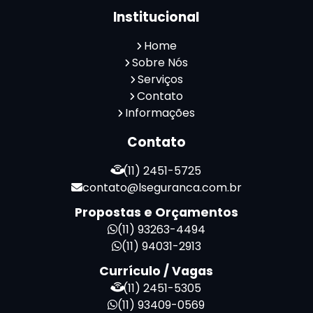
Reconhecimento Facial para Portaria
Institucional
Reconhecimento Facial Portaria
Serviço de Limpeza Terceirizado
Home
Serviço de Portaria e Limpeza
Sobre Nós
Serviço de Portaria Terceirizado
Serviços
Contato
Serviços de Limpeza e Portaria
Informações
Terceirização de Facilities
Terceirização de Portaria
Contato
Zeladoria de Condomínios
(11) 2451-5725
contato@lseguranca.com.br
Propostas e Orçamentos
(11) 93263-4494
(11) 94031-2913
Currículo / Vagas
(11) 2451-5305
(11) 93409-0569