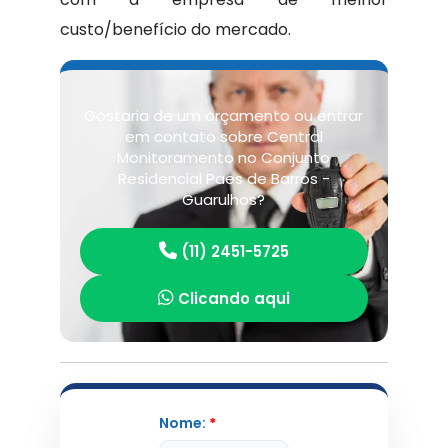
custo/benefício do mercado.
Gostaria de um orçamento ou entrar
em contato sobre Central
Monitoramento no Conjunto
Residencial Paes de Barros -
Guarulhos?
(11) 2451-5725
Clicando aqui
Nome:
*