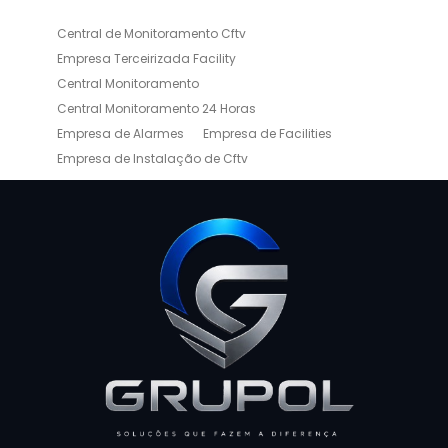
Central de Monitoramento Cftv
Empresa Terceirizada Facility
Central Monitoramento
Central Monitoramento 24 Horas
Empresa de Alarmes
Empresa de Facilities
Empresa de Instalação de Cftv
Empresa de Limpeza e Portaria
Empresas de Limpeza de Condomínios
Empresas de Monitoramento Cftv
Facility Terceirização
Instalação de Cftv
Instalação de Cercas Elétricas Residenciais
Monitoramento de Alarme 24 Horas
Portaria e Limpeza
Portaria Inteligente
Portaria Remota
Portaria Remota para Condomínios
Reconhecimento Facial em Condomínios
Reconhecimento Facial para Condomínios