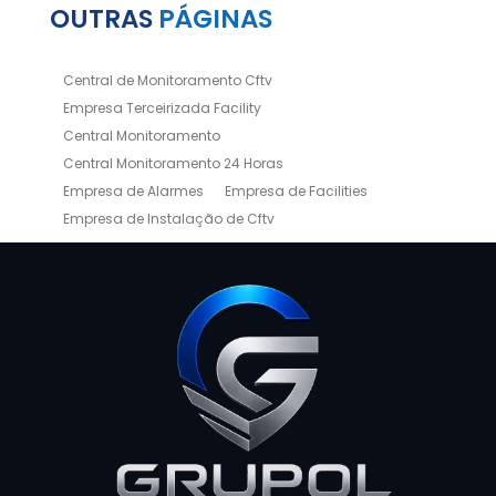
OUTRAS
PÁGINAS
Central de Monitoramento Cftv
Empresa Terceirizada Facility
Central Monitoramento
Central Monitoramento 24 Horas
Empresa de Alarmes
Empresa de Facilities
Empresa de Instalação de Cftv
Empresa de Limpeza e Portaria
Empresas de Limpeza de Condomínios
Empresas de Monitoramento Cftv
Facility Terceirização
Instalação de Cftv
Instalação de Cercas Elétricas Residenciais
Monitoramento de Alarme 24 Horas
Portaria e Limpeza
Portaria Inteligente
Portaria Remota
Portaria Remota para Condomínios
Reconhecimento Facial em Condomínios