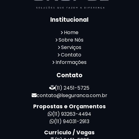
Reconhecimento Facial para Condomínios
Reconhecimento Facial para Portaria
Institucional
Reconhecimento Facial Portaria
Serviço de Limpeza Terceirizado
Home
Serviço de Portaria e Limpeza
Sobre Nós
Serviço de Portaria Terceirizado
Serviços
Contato
Serviços de Limpeza e Portaria
Informações
Terceirização de Facilities
Terceirização de Portaria
Contato
Zeladoria de Condomínios
(11) 2451-5725
contato@lseguranca.com.br
Propostas e Orçamentos
(11) 93263-4494
(11) 94031-2913
Currículo / Vagas