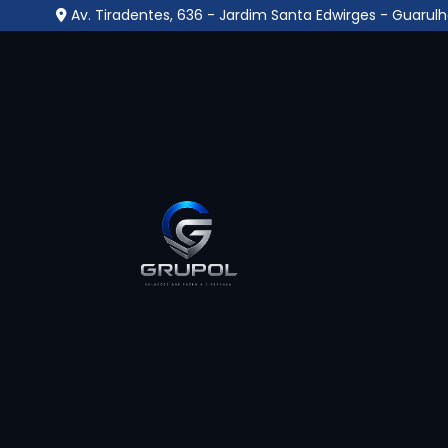
Av. Tiradentes, 636 - Jardim Santa Edwirges - Guarulh
Central Monitoramento
Franco
Home
»
Informações
»
Central Monitoramento no Anál
A
Central Monitoramento no Anália Fra
supervisão contínua de ambientes, reun
câmeras, alarmes e sensores. Operada por pro
imediata de ocorrências suspeitas, promov