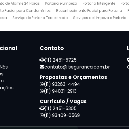
to de Alarme 24 Horas
Portaria e Limpeza
Portaria Inteligente
Port
o Facial para Condomínios
Reconhecimento Facial para Portaria
peza
Serviço de Portaria Terceirizado
Serviços de Limpeza e Portaria
ucional
Contato
(11) 2451-5725
 Nós
contato@lseguranca.com.br
os
Propostas e Orçamentos
to
(11) 93263-4494
mações
(11) 94031-2913
Currículo / Vagas
(11) 2451-5305
(11) 93409-0569