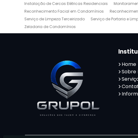
Instalação de Cercas Elétricas Residenciais
Monitoramen
Reconhecimento Facial em Condomínios
Reconheciment
Serviço de Limpeza Terceirizado
Serviço de Portaria e Lim
Zeladoria de Condomínios
Instit
Home
Sobre
Serviç
Conta
Infor