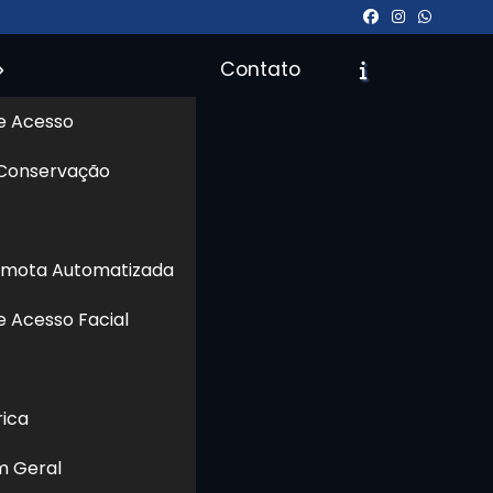
Contato
e Acesso
 Conservação
Orçamento
Chame no WhatsApp
emota Automatizada
e Acesso Facial
Informações
rica
m Geral