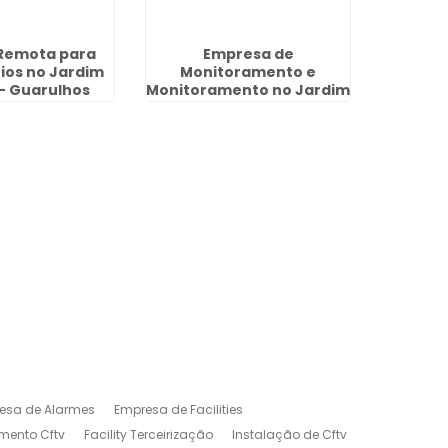
 Remota para
Empresa de
Port
os no Jardim
Monitoramento e
Jardi
- Guarulhos
Monitoramento no Jardim
Palmira - Guarulhos
esa de Alarmes
Empresa de Facilities
mento Cftv
Facility Terceirização
Instalação de Cftv