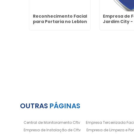
mpeza e
Reconhecimento Facial
Empresa de Fa
idade
para Portaria no Leblon
Jardim City 
rulhos
OUTRAS
PÁGINAS
Central de Monitoramento Cftv
Empresa Terceirizada Facil
Empresa de Instalação de Cftv
Empresa de Limpeza e Por