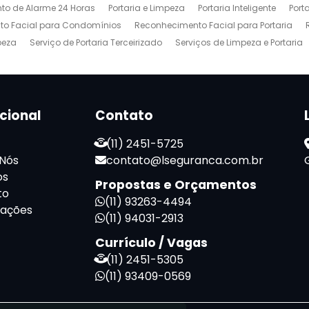
to de Alarme 24 Horas
Portaria e Limpeza
Portaria Inteligente
Port
o Facial para Condomínios
Reconhecimento Facial para Portaria
peza
Serviço de Portaria Terceirizado
Serviços de Limpeza e Portaria
ucional
Contato
(11) 2451-5725
 Nós
contato@lseguranca.com.br
os
Propostas e Orçamentos
to
(11) 93263-4494
mações
(11) 94031-2913
Currículo / Vagas
(11) 2451-5305
(11) 93409-0569