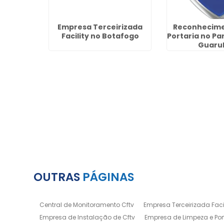
acilities
Empresa Terceirizada
Reconhecime
el -
Facility no Botafogo
Portaria no Par
s
Guaru
OUTRAS
PÁGINAS
Central de Monitoramento Cftv
Empresa Terceirizada Facil
Empresa de Instalação de Cftv
Empresa de Limpeza e Por