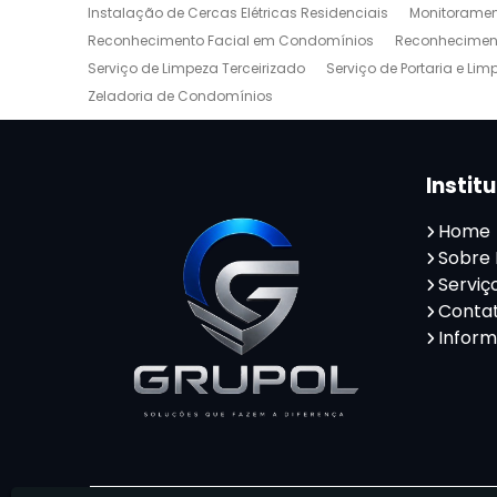
Instalação de Cercas Elétricas Residenciais
Monitoramen
Reconhecimento Facial em Condomínios
Reconheciment
Serviço de Limpeza Terceirizado
Serviço de Portaria e Lim
Zeladoria de Condomínios
Instit
Home
Sobre
Serviç
Conta
Infor