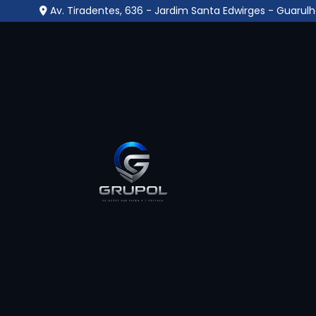
Av. Tiradentes, 636 - Jardim Santa Edwirges - Guarulh
Central Monitorament
Aeroporto
Home
»
Informações
»
Central Monitoramento no Aer
A
Central Monitoramento no Aeroport
supervisão contínua de ambientes, reun
câmeras, alarmes e sensores. Operada por pro
imediata de ocorrências suspeitas, promov