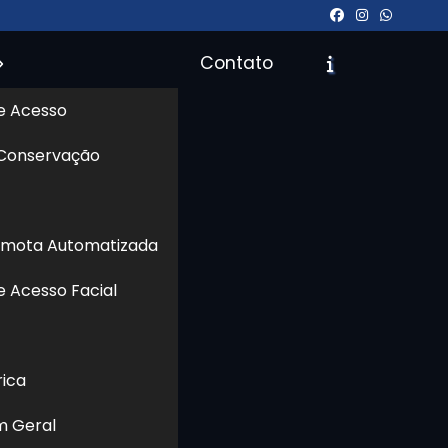
Contato
e Acesso
 Conservação
Orçamento
Chame no WhatsApp
emota Automatizada
e Acesso Facial
Informações
rica
m Geral