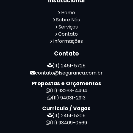
Institucional
Reconhecimento Facial Portaria
Serviço de Limpeza Terceirizado
Home
Serviço de Portaria e Limpeza
Sobre Nós
Serviço de Portaria Terceirizado
Serviços
Contato
Serviços de Limpeza e Portaria
Informações
Terceirização de Facilities
Terceirização de Portaria
Contato
Zeladoria de Condomínios
(11) 2451-5725
contato@lseguranca.com.br
Propostas e Orçamentos
(11) 93263-4494
(11) 94031-2913
Currículo / Vagas
(11) 2451-5305
(11) 93409-0569