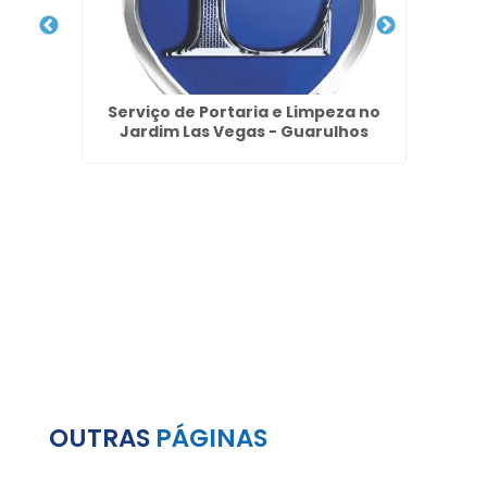
icular
Serviço de Portaria e Limpeza no
Rec
Jardim Las Vegas - Guarulhos
OUTRAS
PÁGINAS