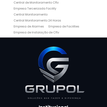
Central de Monitoramento Cftv
Empresa Terceirizada Facility
Central Monitoramento
Central Monitoramento 24 Horas
Empresa de Alarmes
Empresa de Facilities
Empresa de Instalação de Cftv
Empresa de Limpeza e Portaria
Empresas de Limpeza de Condomínios
Empresas de Monitoramento Cftv
Facility Terceirização
Instalação de Cftv
Instalação de Cercas Elétricas Residenciais
Monitoramento de Alarme 24 Horas
Portaria e Limpeza
Portaria Inteligente
Portaria Remota
Portaria Remota para Condomínios
Reconhecimento Facial em Condomínios
Reconhecimento Facial para Condomínios
Reconhecimento Facial para Portaria