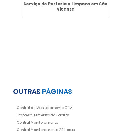
a na
Serviço de Portaria e Limpeza em São
Reco
Vicente
n
OUTRAS
PÁGINAS
Central de Monitoramento Cftv
Empresa Terceirizada Facility
Central Monitoramento
Central Monitoramento 24 Horas