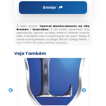
Enviar
O texto acima "
Central Monitoramento na Vila
Bremen - Guarulhos
" é de direito reservado. Sua
reprodução, parcial ou total, mesmo citando nossos
links, é proibida sem a autorização do autor. Plágio é
crime e está previsto no artigo 184 do Código Penal. –
Lei n° 9.610-98 sobre direitos autorais
.
Veja Também