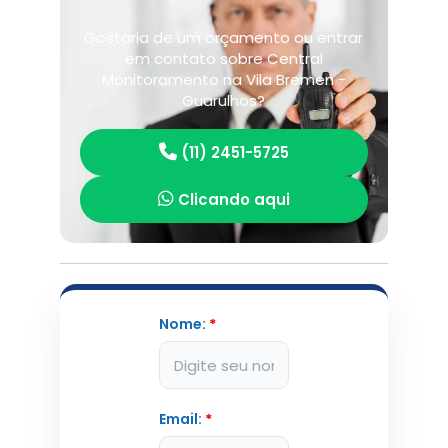
Gostaria de um orçamento ou entrar
em contato sobre Central
Monitoramento na Vila Bremen -
Guarulhos?
(11) 2451-5725
Clicando aqui
Nome:
*
Email:
*