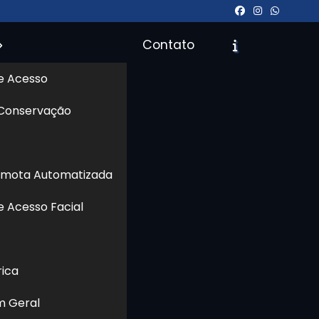
Contato
e Acesso
 Conservação
Orçamento
Chame no WhatsApp
emota Automatizada
e Acesso Facial
Informações
rica
m Geral