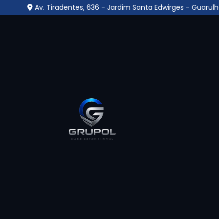
Av. Tiradentes, 636 - Jardim Santa Edwirges - Guarulh
Central Monitorament
Inglesa
Home
»
Informações
»
Central Monitoramento na Para
Se você procura pelo melhor lugar onde e
Inglesa
em uma empresa especializada para
compromisso e proteção, encontrou o lugar 
especializada em soluções de proteção ter