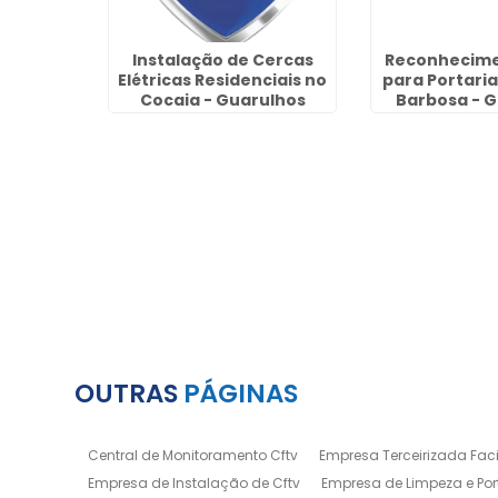
de
Instalação de Cercas
Reconhecime
o para
Elétricas Residenciais no
para Portari
mirim
Cocaia - Guarulhos
Barbosa - 
OUTRAS
PÁGINAS
Central de Monitoramento Cftv
Empresa Terceirizada Facil
Empresa de Instalação de Cftv
Empresa de Limpeza e Por