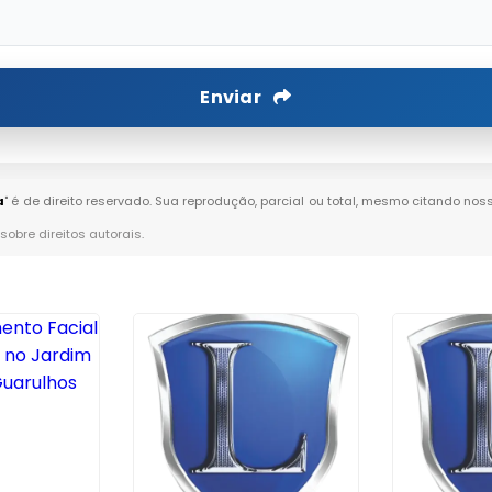
Enviar
a
" é de direito reservado. Sua reprodução, parcial ou total, mesmo citando noss
 sobre direitos autorais
.