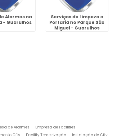
e Alarmes na
Serviços de Limpeza e
Zelador
ma - Guarulhos
Portaria no Parque São
na
Miguel - Guarulhos
esa de Alarmes
Empresa de Facilities
mento Cftv
Facility Terceirização
Instalação de Cftv