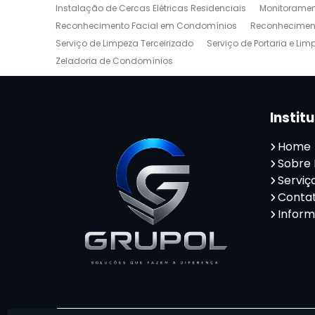
Instalação de Cercas Elétricas Residenciais
Monitoramen
Reconhecimento Facial em Condomínios
Reconheciment
Serviço de Limpeza Terceirizado
Serviço de Portaria e Lim
Zeladoria de Condomínios
Instit
Home
Sobre
Serviç
Conta
Infor