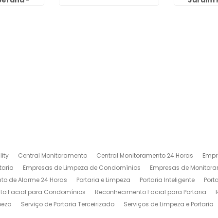
berana -
Jardim 
lhos
Gua
ity
Central Monitoramento
Central Monitoramento 24 Horas
Empr
taria
Empresas de Limpeza de Condomínios
Empresas de Monitora
to de Alarme 24 Horas
Portaria e Limpeza
Portaria Inteligente
Port
o Facial para Condomínios
Reconhecimento Facial para Portaria
peza
Serviço de Portaria Terceirizado
Serviços de Limpeza e Portaria