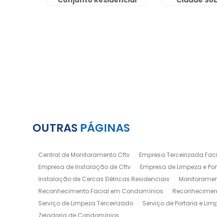
s
Conjunto Residencial
Cidade So
Haroldo Veloso -
Guaru
Guarulhos
OUTRAS
PÁGINAS
Central de Monitoramento Cftv
Empresa Terceirizada Facil
Empresa de Instalação de Cftv
Empresa de Limpeza e Por
Instalação de Cercas Elétricas Residenciais
Monitoramen
Reconhecimento Facial em Condomínios
Reconheciment
Serviço de Limpeza Terceirizado
Serviço de Portaria e Lim
Zeladoria de Condomínios