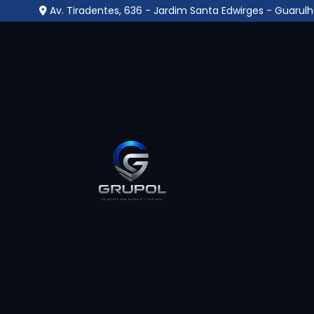
Av. Tiradentes, 636 - Jardim Santa Edwirges - Guarulh
Central Monitorament
Guaianazes
Home
»
Informações
»
Central Monitoramento em Gu
A
Central Monitoramento em Guaiana
supervisão contínua de ambientes, reunind
alarmes e sensores. Operada por profissionai
ocorrências suspeitas, promovendo ações r