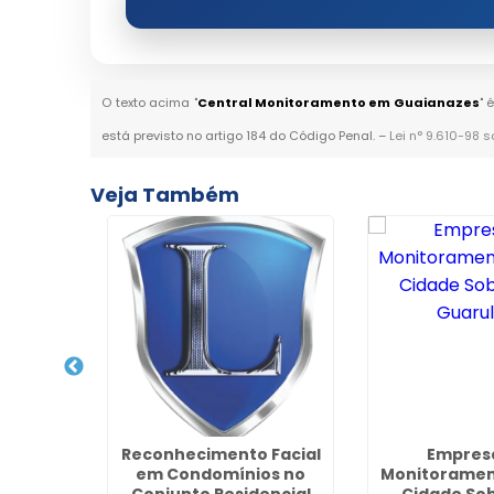
O texto acima "
Central Monitoramento em Guaianazes
" 
está previsto no artigo 184 do Código Penal. –
Lei n° 9.610-98 s
Veja Também
 Facial
Reconhecimento Facial
Empres
rro dos
em Condomínios no
Monitoramen