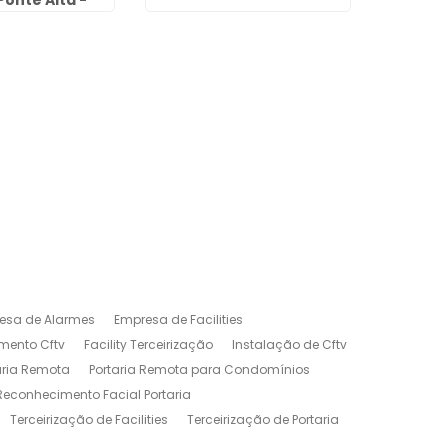
Ponte Alta -
rulhos
esa de Alarmes
Empresa de Facilities
mento Cftv
Facility Terceirização
Instalação de Cftv
aria Remota
Portaria Remota para Condomínios
Reconhecimento Facial Portaria
Terceirização de Facilities
Terceirização de Portaria