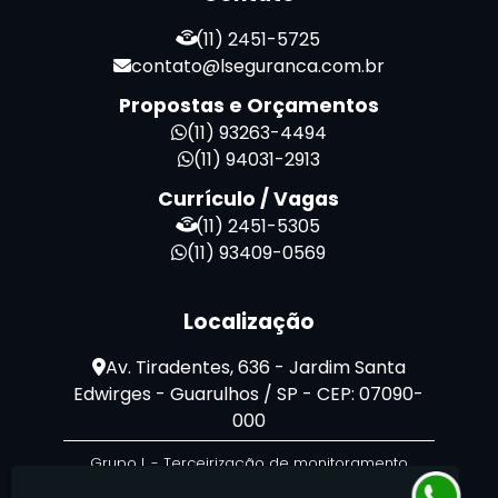
Zeladoria de Condomínios
(11) 2451-5725
contato@lseguranca.com.br
Propostas e Orçamentos
(11) 93263-4494
(11) 94031-2913
Currículo / Vagas
(11) 2451-5305
(11) 93409-0569
Localização
Av. Tiradentes, 636 - Jardim Santa
Edwirges - Guarulhos / SP - CEP: 07090-
000
Grupo L - Terceirização de monitoramento