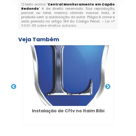
O texto acima "
Central Monitoramento em Capão
Redondo
" é de direito reservado. Sua reprodução,
parcial ou total, mesmo citando nossos links, é
proibida sem a autorização do autor. Plágio é crime e
está previsto no artigo 184 do Código Penal. –
Lei n°
9.610-98 sobre direitos autorais
.
Veja Também
v no
Instalação de Cftv no Itaim Bibi
ulhos
Condo