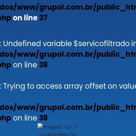
dos/www/grupol.com.br/public_ht
php
on line
37
: Undefined variable $servicofiltrado i
dos/www/grupol.com.br/public_ht
php
on line
38
: Trying to access array offset on valu
dos/www/grupol.com.br/public_ht
php
on line
38