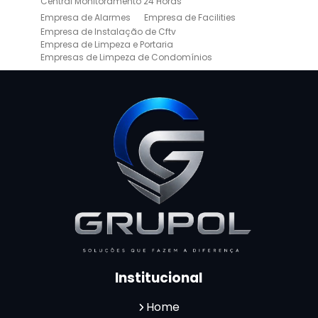
Central Monitoramento 24 Horas
Empresa de Alarmes
Empresa de Facilities
Empresa de Instalação de Cftv
Empresa de Limpeza e Portaria
Empresas de Limpeza de Condomínios
Empresas de Monitoramento Cftv
Facility Terceirização
Instalação de Cftv
Instalação de Cercas Elétricas Residenciais
Monitoramento de Alarme 24 Horas
Portaria e Limpeza
Portaria Inteligente
Portaria Remota
Portaria Remota para Condomínios
Reconhecimento Facial em Condomínios
Reconhecimento Facial para Condomínios
Reconhecimento Facial para Portaria
Reconhecimento Facial Portaria
Serviço de Limpeza Terceirizado
Serviço de Portaria e Limpeza
Serviço de Portaria Terceirizado
Serviços de Limpeza e Portaria
Terceirização de Facilities
Institucional
Terceirização de Portaria
Zeladoria de Condomínios
Home