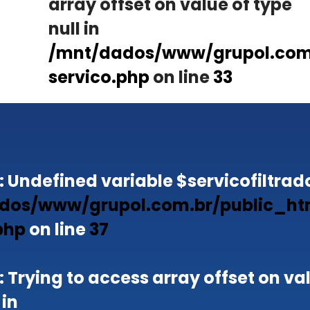
array offset on value of type
null in
/mnt/dados/www/grupol.com.
servico.php
on line
33
: Undefined variable $servicofiltrado
dos/www/grupol.com.br/public_ht
php
on line
37
: Trying to access array offset on va
 in