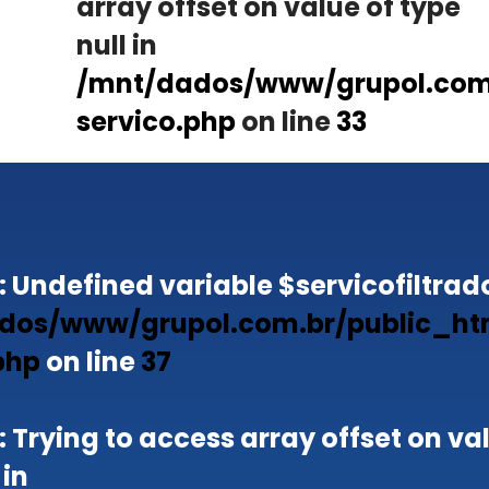
array offset on value of type
null in
/mnt/dados/www/grupol.com.
servico.php
on line
33
: Undefined variable $servicofiltrado
dos/www/grupol.com.br/public_ht
php
on line
37
: Trying to access array offset on va
 in