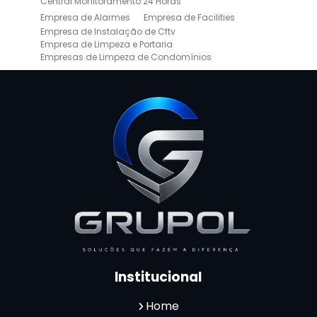
Central Monitoramento 24 Horas
Empresa de Alarmes
Empresa de Facilities
Empresa de Instalação de Cftv
Empresa de Limpeza e Portaria
Empresas de Limpeza de Condomínios
Empresas de Monitoramento Cftv
Facility Terceirização
Instalação de Cftv
Instalação de Cercas Elétricas Residenciais
Monitoramento de Alarme 24 Horas
Portaria e Limpeza
Portaria Inteligente
Portaria Remota
Portaria Remota para Condomínios
Reconhecimento Facial em Condomínios
Reconhecimento Facial para Condomínios
Reconhecimento Facial para Portaria
Reconhecimento Facial Portaria
Serviço de Limpeza Terceirizado
Serviço de Portaria e Limpeza
Serviço de Portaria Terceirizado
Serviços de Limpeza e Portaria
Terceirização de Facilities
Institucional
Terceirização de Portaria
Zeladoria de Condomínios
Home