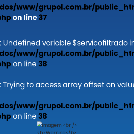
dos/www/grupol.com.br/public_ht
php
on line
37
: Undefined variable $servicofiltrado i
dos/www/grupol.com.br/public_ht
php
on line
38
: Trying to access array offset on valu
dos/www/grupol.com.br/public_ht
php
on line
38