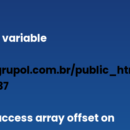
 variable
upol.com.br/public_ht
37
 access array offset on