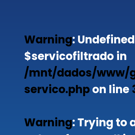
Warning
: Undefined
$servicofiltrado in
/mnt/dados/www/gr
servico.php
on line
Warning
: Trying to