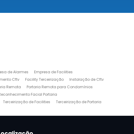
esa de Alarmes
Empresa de Facilities
mento Cftv
Facility Terceirização
Instalação de Cftv
aria Remota
Portaria Remota para Condomínios
Reconhecimento Facial Portaria
Terceirização de Facilities
Terceirização de Portaria
Localização