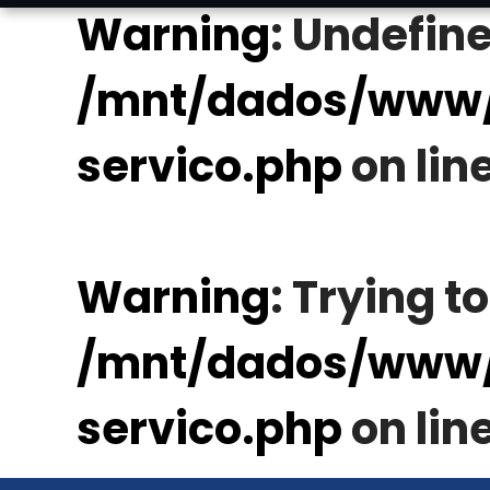
Warning
: Undefine
/mnt/dados/www/
servico.php
on lin
Warning
: Trying t
/mnt/dados/www/
servico.php
on lin