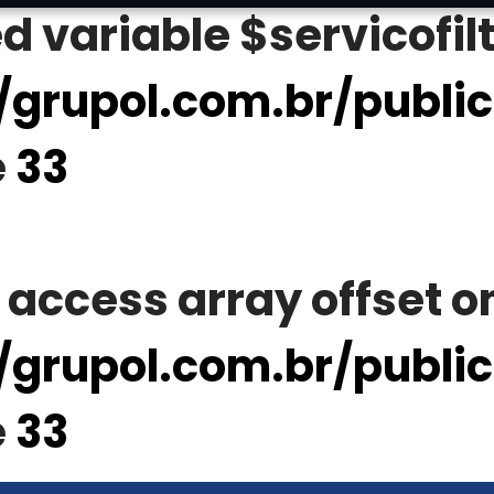
d variable $servicofil
grupol.com.br/publi
e
33
o access array offset on
grupol.com.br/publi
e
33