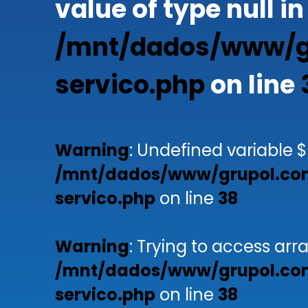
value of type null in
/mnt/dados/www/gr
servico.php
on line
Warning
: Undefined variable $
/mnt/dados/www/grupol.com
servico.php
on line
38
Warning
: Trying to access arra
/mnt/dados/www/grupol.com
servico.php
on line
38