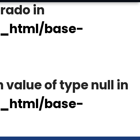
trado in
c_html/base-
 value of type null in
c_html/base-