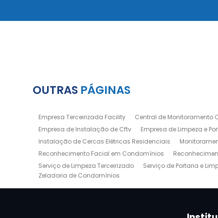
OUTRAS
PÁGINAS
Empresa Terceirizada Facility
Central de Monitoramento C
Empresa de Instalação de Cftv
Empresa de Limpeza e Por
Instalação de Cercas Elétricas Residenciais
Monitoramen
Reconhecimento Facial em Condomínios
Reconheciment
Serviço de Limpeza Terceirizado
Serviço de Portaria e Lim
Zeladoria de Condomínios
Instit