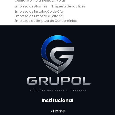
Central Monitoramento 24 Horas
Empresa de Alarmes
Empresa de Facilities
Empresa de Instalação de Cftv
Empresa de Limpeza e Portaria
Empresas de Limpeza de Condomínios
Empresas de Monitoramento Cftv
Facility Terceirização
Instalação de Cftv
Instalação de Cercas Elétricas Residenciais
Monitoramento de Alarme 24 Horas
Portaria e Limpeza
Portaria Inteligente
Portaria Remota
Portaria Remota para Condomínios
Reconhecimento Facial em Condomínios
Reconhecimento Facial para Condomínios
Reconhecimento Facial para Portaria
Reconhecimento Facial Portaria
Serviço de Limpeza Terceirizado
Serviço de Portaria e Limpeza
Serviço de Portaria Terceirizado
Serviços de Limpeza e Portaria
Terceirização de Facilities
Institucional
Terceirização de Portaria
Zeladoria de Condomínios
Home