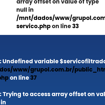
array offset on value of type
null in
/mnt/dados/www/grupol.com.
servico.php
on line
33
: Undefined variable $servicofiltrado
dos/www/grupol.com.br/public_ht
php
on line
37
: Trying to access array offset on va
 in