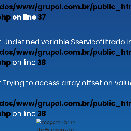
dos/www/grupol.com.br/public_ht
php
on line
37
: Undefined variable $servicofiltrado i
dos/www/grupol.com.br/public_ht
php
on line
38
: Trying to access array offset on valu
dos/www/grupol.com.br/public_ht
php
on line
38