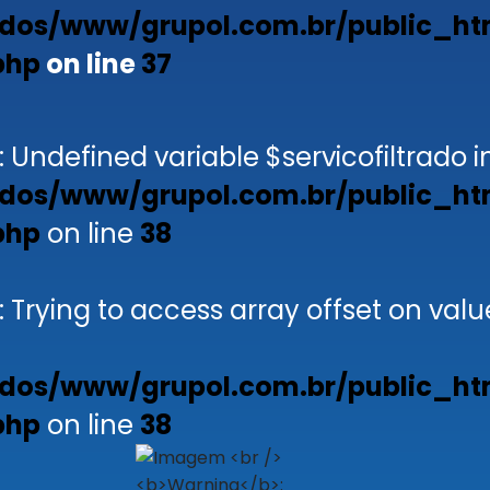
dos/www/grupol.com.br/public_ht
php
on line
37
: Undefined variable $servicofiltrado i
dos/www/grupol.com.br/public_ht
php
on line
38
: Trying to access array offset on valu
dos/www/grupol.com.br/public_ht
php
on line
38