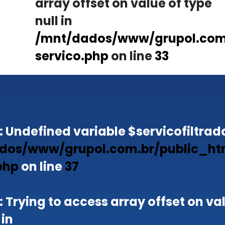
array offset on value of type
null in
/mnt/dados/www/grupol.com.
servico.php
on line
33
: Undefined variable $servicofiltrado
dos/www/grupol.com.br/public_ht
php
on line
37
: Trying to access array offset on va
 in