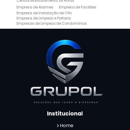
Central Monitoramento 24 Horas
Empresa de Alarmes
Empresa de Facilities
Empresa de Instalação de Cftv
Empresa de Limpeza e Portaria
Empresas de Limpeza de Condomínios
Empresas de Monitoramento Cftv
Facility Terceirização
Instalação de Cftv
Instalação de Cercas Elétricas Residenciais
Monitoramento de Alarme 24 Horas
Portaria e Limpeza
Portaria Inteligente
Portaria Remota
Portaria Remota para Condomínios
Reconhecimento Facial em Condomínios
Reconhecimento Facial para Condomínios
Reconhecimento Facial para Portaria
Reconhecimento Facial Portaria
Serviço de Limpeza Terceirizado
Serviço de Portaria e Limpeza
Serviço de Portaria Terceirizado
Serviços de Limpeza e Portaria
Terceirização de Facilities
Institucional
Terceirização de Portaria
Zeladoria de Condomínios
Home