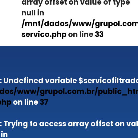
array offset on value of type
null in
/mnt/dados/www/grupol.com.
servico.php
on line
33
: Undefined variable $servicofiltrado
dos/www/grupol.com.br/public_ht
php
on line
37
: Trying to access array offset on va
 in