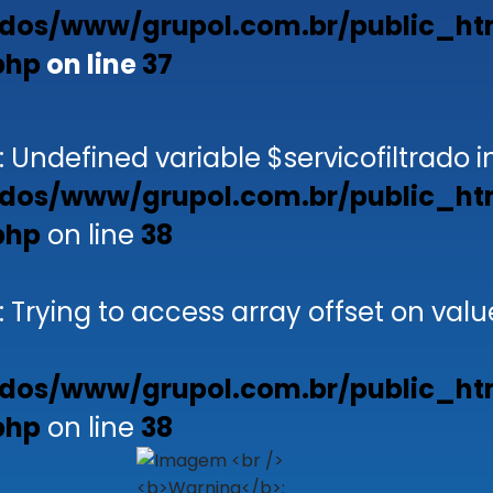
dos/www/grupol.com.br/public_ht
php
on line
37
: Undefined variable $servicofiltrado i
dos/www/grupol.com.br/public_ht
php
on line
38
: Trying to access array offset on valu
dos/www/grupol.com.br/public_ht
php
on line
38