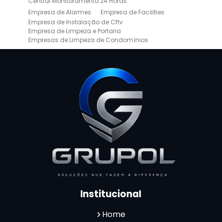
Central Monitoramento 24 Horas
Empresa de Alarmes
Empresa de Facilities
Empresa de Instalação de Cftv
Empresa de Limpeza e Portaria
Empresas de Limpeza de Condomínios
Empresas de Monitoramento Cftv
Facility Terceirização
Instalação de Cftv
Instalação de Cercas Elétricas Residenciais
Monitoramento de Alarme 24 Horas
Portaria e Limpeza
Portaria Inteligente
Portaria Remota
Portaria Remota para Condomínios
Reconhecimento Facial em Condomínios
Reconhecimento Facial para Condomínios
Reconhecimento Facial para Portaria
Reconhecimento Facial Portaria
Serviço de Limpeza Terceirizado
Serviço de Portaria e Limpeza
Serviço de Portaria Terceirizado
Serviços de Limpeza e Portaria
Terceirização de Facilities
Institucional
Terceirização de Portaria
Zeladoria de Condomínios
Home