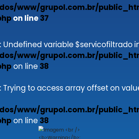
dos/www/grupol.com.br/public_ht
php
on line
37
: Undefined variable $servicofiltrado i
dos/www/grupol.com.br/public_ht
php
on line
38
: Trying to access array offset on valu
dos/www/grupol.com.br/public_ht
php
on line
38