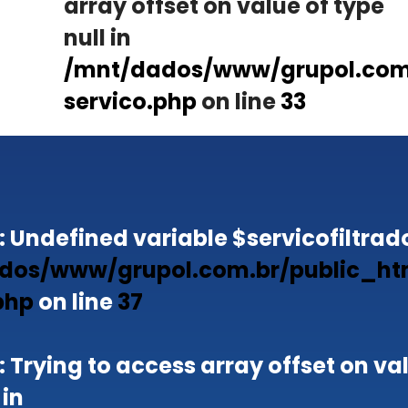
array offset on value of type
null in
/mnt/dados/www/grupol.com.
servico.php
on line
33
: Undefined variable $servicofiltrado
dos/www/grupol.com.br/public_ht
php
on line
37
: Trying to access array offset on va
 in