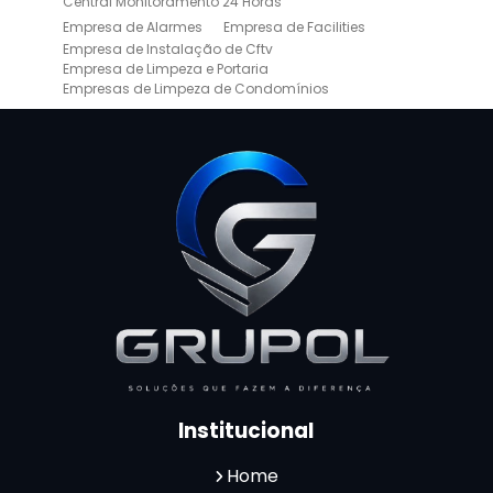
Central Monitoramento 24 Horas
Empresa de Alarmes
Empresa de Facilities
Empresa de Instalação de Cftv
Empresa de Limpeza e Portaria
Empresas de Limpeza de Condomínios
Empresas de Monitoramento Cftv
Facility Terceirização
Instalação de Cftv
Instalação de Cercas Elétricas Residenciais
Monitoramento de Alarme 24 Horas
Portaria e Limpeza
Portaria Inteligente
Portaria Remota
Portaria Remota para Condomínios
Reconhecimento Facial em Condomínios
Reconhecimento Facial para Condomínios
Reconhecimento Facial para Portaria
Reconhecimento Facial Portaria
Serviço de Limpeza Terceirizado
Serviço de Portaria e Limpeza
Serviço de Portaria Terceirizado
Serviços de Limpeza e Portaria
Terceirização de Facilities
Institucional
Terceirização de Portaria
Zeladoria de Condomínios
Home