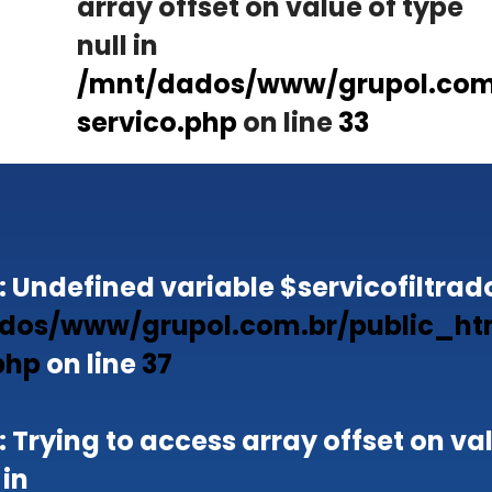
array offset on value of type
null in
/mnt/dados/www/grupol.com.
servico.php
on line
33
: Undefined variable $servicofiltrado
dos/www/grupol.com.br/public_ht
php
on line
37
: Trying to access array offset on va
 in