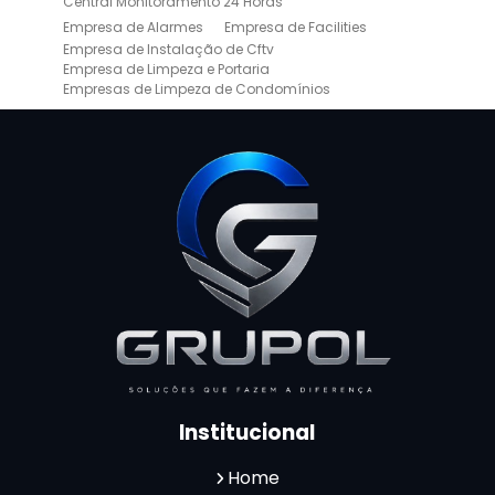
Central Monitoramento 24 Horas
Empresa de Alarmes
Empresa de Facilities
Empresa de Instalação de Cftv
Empresa de Limpeza e Portaria
Empresas de Limpeza de Condomínios
Empresas de Monitoramento Cftv
Facility Terceirização
Instalação de Cftv
Instalação de Cercas Elétricas Residenciais
Monitoramento de Alarme 24 Horas
Portaria e Limpeza
Portaria Inteligente
Portaria Remota
Portaria Remota para Condomínios
Reconhecimento Facial em Condomínios
Reconhecimento Facial para Condomínios
Reconhecimento Facial para Portaria
Reconhecimento Facial Portaria
Serviço de Limpeza Terceirizado
Serviço de Portaria e Limpeza
Serviço de Portaria Terceirizado
Serviços de Limpeza e Portaria
Terceirização de Facilities
Institucional
Terceirização de Portaria
Zeladoria de Condomínios
Home