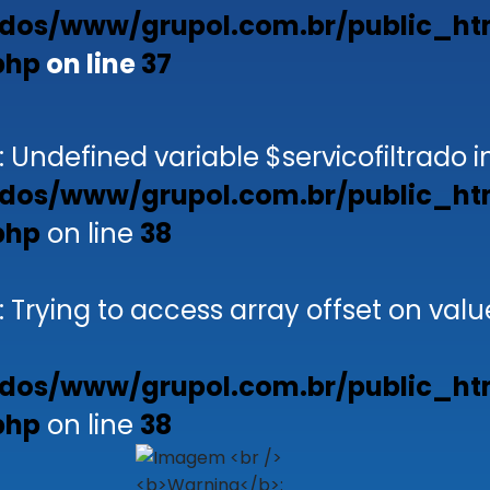
dos/www/grupol.com.br/public_ht
php
on line
37
: Undefined variable $servicofiltrado i
dos/www/grupol.com.br/public_ht
php
on line
38
: Trying to access array offset on valu
dos/www/grupol.com.br/public_ht
php
on line
38