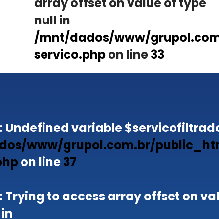
array offset on value of type
null in
/mnt/dados/www/grupol.com.
servico.php
on line
33
: Undefined variable $servicofiltrado
dos/www/grupol.com.br/public_ht
php
on line
37
: Trying to access array offset on va
 in