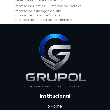
Central Monitoramento 24 Horas
Empresa de Alarmes
Empresa de Facilities
Empresa de Instalação de Cftv
Empresa de Limpeza e Portaria
Empresas de Limpeza de Condomínios
Empresas de Monitoramento Cftv
Facility Terceirização
Instalação de Cftv
Instalação de Cercas Elétricas Residenciais
Monitoramento de Alarme 24 Horas
Portaria e Limpeza
Portaria Inteligente
Portaria Remota
Portaria Remota para Condomínios
Reconhecimento Facial em Condomínios
Reconhecimento Facial para Condomínios
Reconhecimento Facial para Portaria
Reconhecimento Facial Portaria
Serviço de Limpeza Terceirizado
Serviço de Portaria e Limpeza
Serviço de Portaria Terceirizado
Serviços de Limpeza e Portaria
Terceirização de Facilities
Institucional
Terceirização de Portaria
Zeladoria de Condomínios
Home