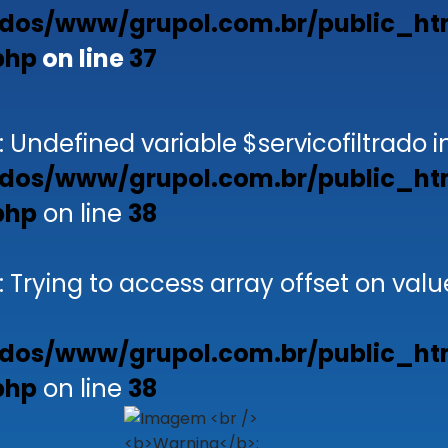
dos/www/grupol.com.br/public_ht
php
on line
37
: Undefined variable $servicofiltrado i
dos/www/grupol.com.br/public_ht
php
on line
38
: Trying to access array offset on valu
dos/www/grupol.com.br/public_ht
php
on line
38